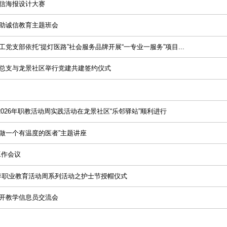
诚信海报设计大赛
资助诚信教育主题班会
党支部依托“提灯医路”社会服务品牌开展“一专业一服务”项目...
党总支与龙景社区举行党建共建签约仪式
026年职教活动周实践活动在龙景社区“乐邻驿站”顺利进行
做一个有温度的医者”主题讲座
工作会议
6年职业教育活动周系列活动之护士节授帽仪式
召开教学信息员交流会