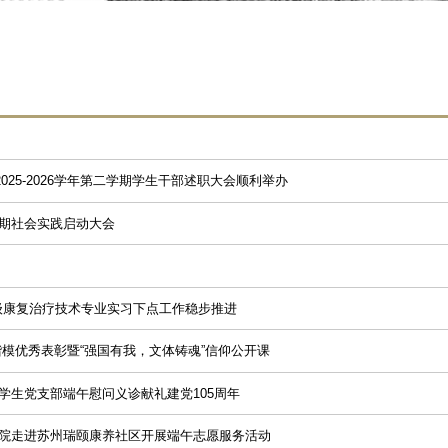
5-2026学年第二学期学生干部述职大会顺利举办 ​
社会实践启动大会 ​
4级康复治疗技术专业实习下点工作稳步推进
愿楷模优秀表彰暨“强国有我，文体铸魂”信仰公开课
生党支部端午慰问义诊献礼建党105周年 ​
学院走进苏州瑞颐康养社区开展端午志愿服务活动