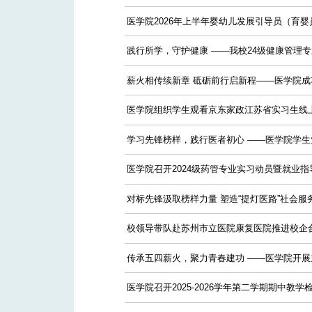
医学院2026年上半年婴幼儿发展引导员（育
践行所学，守护健康 ——我校24级健康管理
薪火相传续新章 砥砺前行启新程——医学院
医学院组织学生观看京东家政江苏省实习生线
学习先锋榜样，践行医者初心 ——医学院学
医学院召开2024级药管专业实习动员暨就业指
对标先锋汲取榜样力量 塑造“提灯医路”社会
校领导带队赴苏州市立医院康复医院推进校企
传承五四薪火，聚力青春建功 ——医学院开展
医学院召开2025-2026学年第二学期期中教学