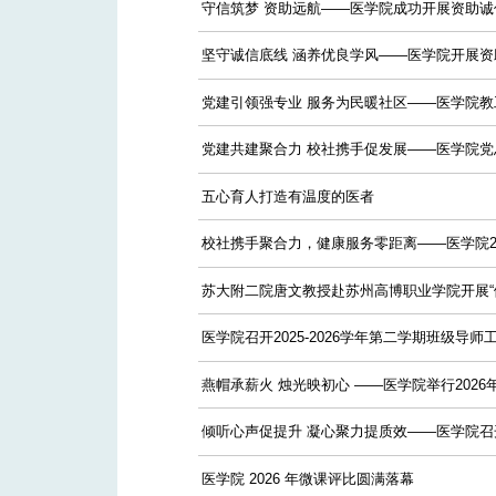
守信筑梦 资助远航——医学院成功开展资助
坚守诚信底线 涵养优良学风——医学院开展
党建引领强专业 服务为民暖社区——医学院教工
党建共建聚合力 校社携手促发展——医学院
五心育人打造有温度的医者
校社携手聚合力，健康服务零距离——医学院2
苏大附二院唐文教授赴苏州高博职业学院开展“
医学院召开2025-2026学年第二学期班级导师
燕帽承薪火 烛光映初心 ——医学院举行202
倾听心声促提升 凝心聚力提质效——医学院
医学院 2026 年微课评比圆满落幕