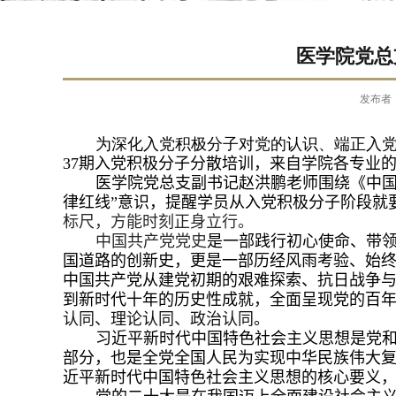
医学院党总
发布者
为深化入党积极分子对党的认识、端正入
37
期入党积极分子分散培训，来自学院各专业
医学院党总支副书记赵洪鹏老师
围绕《中
律红线”意识
，
提醒学员从入党积极分子阶段就要
标尺，方能时刻正身立行。
中国共产党党史
是一部践行初心使命、带
国道路的创新史，更是一部历经风雨考验、始
中国共产党从建党初期的艰难探索、抗日战争
到新时代十年的历史性成就，全面呈现党的百
认同、理论认同、政治认同
。
习近平新时代中国特色社会主义思想
是党
部分，也是全党全国人民为实现中华民族伟大
近平新时代中国特色社会主义思想的核心要义